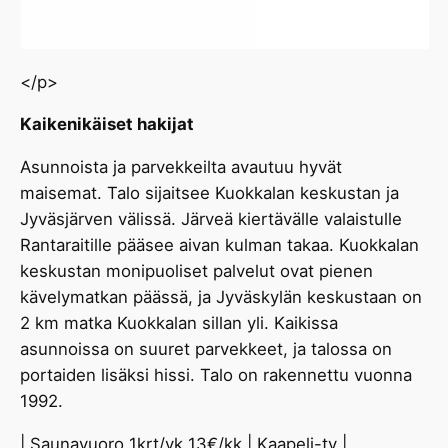
</p>
Kaikenikäiset hakijat
Asunnoista ja parvekkeilta avautuu hyvät
maisemat. Talo sijaitsee Kuokkalan keskustan ja
Jyväsjärven välissä. Järveä kiertävälle valaistulle
Rantaraitille pääsee aivan kulman takaa. Kuokkalan
keskustan monipuoliset palvelut ovat pienen
kävelymatkan päässä, ja Jyväskylän keskustaan on
2 km matka Kuokkalan sillan yli. Kaikissa
asunnoissa on suuret parvekkeet, ja talossa on
portaiden lisäksi hissi. Talo on rakennettu vuonna
1992.
| Saunavuoro 1krt/vk 13€/kk | Kaapeli-tv |