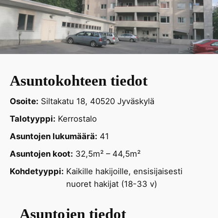
Asuntokohteen tiedot
Osoite:
Siltakatu 18, 40520 Jyväskylä
Talotyyppi:
Kerrostalo
Asuntojen lukumäärä:
41
Asuntojen koot:
32,5m² – 44,5m²
Kohdetyyppi:
Kaikille hakijoille, ensisijaisesti
nuoret hakijat (18-33 v)
Asuntojen tiedot