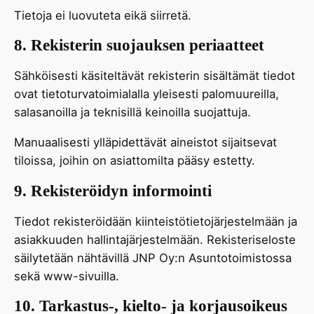
Tietoja ei luovuteta eikä siirretä.
8. Rekisterin suojauksen periaatteet
Sähköisesti käsiteltävät rekisterin sisältämät tiedot
ovat tietoturvatoimialalla yleisesti palomuureilla,
salasanoilla ja teknisillä keinoilla suojattuja.
Manuaalisesti ylläpidettävät aineistot sijaitsevat
tiloissa, joihin on asiattomilta pääsy estetty.
9. Rekisteröidyn informointi
Tiedot rekisteröidään kiinteistötietojärjestelmään ja
asiakkuuden hallintajärjestelmään. Rekisteriseloste
säilytetään nähtävillä JNP Oy:n Asuntotoimistossa
sekä www-sivuilla.
10. Tarkastus-, kielto- ja korjausoikeus