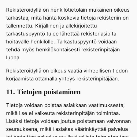
Rekisteröidyllä on henkilötietolain mukainen oikeus
tarkastaa, mitä häntä koskevia tietoja rekisteriin on
tallennettu. Kirjallinen ja allekirjoitettu
tarkastuspyyntö tulee lähettää rekisteriasioita
hoitavalle henkilölle. Tarkastuspyyntö voidaan
tehdä myös henkilökohtaisesti rekisterinpitäjän
luona.
Rekisteröidyllä on oikeus vaatia virheellisen tiedon
korjaamista ottamalla yhteys rekisterinpitäjään.
11. Tietojen poistaminen
Tietoja voidaan poistaa asiakkaan vaatimuksesta,
mikäli se ei vaikeuta rekisterinpitäjän toimintaa.
Lisäksi tietoja voidaan joutua poistamaan valvonnan
seurauksena, mikäli asiakas väärinkäyttää palvelua
tai harjoittaa palvelun avulla rikollista toimintaa tms.