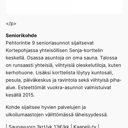
</p>
Seniorikohde
Pehtorintie 9 senioriasunnot sijaitsevat
Kortepohjassa yhteisöllisen Senja-korttelin
keskellä. Osassa asuntoja on oma sauna. Talossa
on runsaasti yhteisiä, viihtyisiä oleskelutiloja, kuten
kerhohuone. Lisäksi korttelista löytyy kuntosali,
pesula, päiväkeskus ja ravintola sekä viihtyisä piha-
alue. Esteettömät vuokra-asunnot valmistuivat
kesällä 2015.
Kohde sijaitsee hyvien palvelujen ja
ulkoilumaastojen välittömässä läheisyydessä.
| Saunavuoro 1krt/vk 13€/kk | Kaapeli-tv |