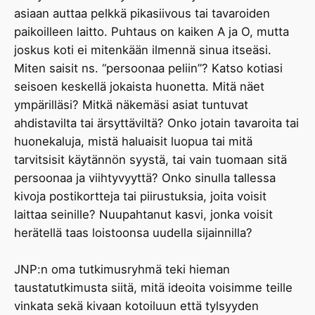
asiaan auttaa pelkkä pikasiivous tai tavaroiden
paikoilleen laitto. Puhtaus on kaiken A ja O, mutta
joskus koti ei mitenkään ilmennä sinua itseäsi.
Miten saisit ns. “persoonaa peliin”? Katso kotiasi
seisoen keskellä jokaista huonetta. Mitä näet
ympärilläsi? Mitkä näkemäsi asiat tuntuvat
ahdistavilta tai ärsyttäviltä? Onko jotain tavaroita tai
huonekaluja, mistä haluaisit luopua tai mitä
tarvitsisit käytännön syystä, tai vain tuomaan sitä
persoonaa ja viihtyvyyttä? Onko sinulla tallessa
kivoja postikortteja tai piirustuksia, joita voisit
laittaa seinille? Nuupahtanut kasvi, jonka voisit
herätellä taas loistoonsa uudella sijainnilla?
JNP:n oma tutkimusryhmä teki hieman
taustatutkimusta siitä, mitä ideoita voisimme teille
vinkata sekä kivaan kotoiluun että tylsyyden