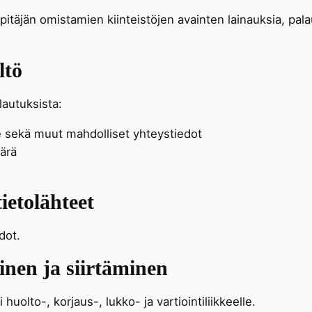
npitäjän omistamien kiinteistöjen avainten lainauksia, pal
ltö
lautuksista:
te sekä muut mahdolliset yhteystiedot
ärä
ietolähteet
dot.
inen ja siirtäminen
huolto-, korjaus-, lukko- ja vartiointiliikkeelle.