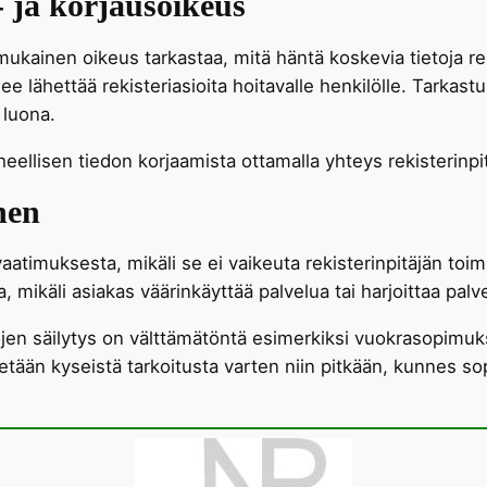
o- ja korjausoikeus
mukainen oikeus tarkastaa, mitä häntä koskevia tietoja reki
ulee lähettää rekisteriasioita hoitavalle henkilölle. Tark
 luona.
heellisen tiedon korjaamista ottamalla yhteys rekisterinpi
nen
aatimuksesta, mikäli se ei vaikeuta rekisterinpitäjän toimi
ikäli asiakas väärinkäyttää palvelua tai harjoittaa palvel
jen säilytys on välttämätöntä esimerkiksi vuokrasopimukse
ytetään kyseistä tarkoitusta varten niin pitkään, kunnes s