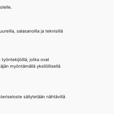
olelle.
reilla, salasanoilla ja teknisillä
työntekijöillä, jotka ovat
täjän myöntämällä yksilöllisellä
teriseloste säilytetään nähtävillä