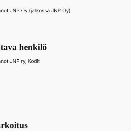
nnot JNP Oy (jatkossa JNP Oy)
itava henkilö
not JNP ry, Kodit
arkoitus