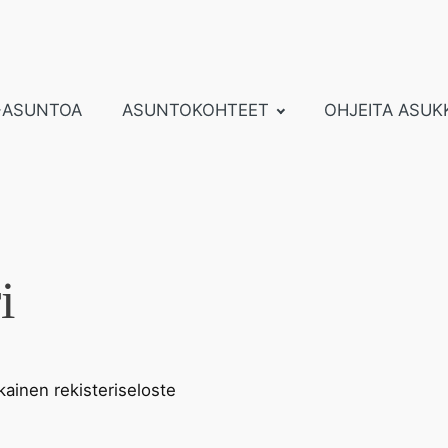
-ASUNTOA
ASUNTOKOHTEET
OHJEITA ASUK
i
kainen rekisteriseloste