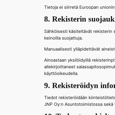
Tietoja ei siirretä Euroopan unioni
8. Rekisterin suojauk
Sähköisesti käsiteltävät rekisterin s
keinoilla suojattuja.
Manuaalisesti ylläpidettävät aineisto
Ainoastaan yksilöidyillä rekisterinp
allekirjoittaneet salassapitosopimuk
käyttöoikeudella.
9. Rekisteröidyn info
Tiedot rekisteröidään kiinteistötiet
JNP Oy:n Asuntotoimistossa sekä 