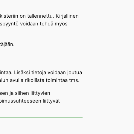
steriin on tallennettu. Kirjallinen
astuspyyntö voidaan tehdä myös
täjään.
ntaa. Lisäksi tietoja voidaan joutua
un avulla rikollista toimintaa tms.
n ja siihen liittyvien
opimussuhteeseen liittyvät