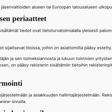
n jäsenvaltioiden alueen tai Euroopan talousalueen ulkopu
sen periaatteet
isältämät tiedot ovat tietoturvatoimialalla yleisesti palomuu
t sijaitsevat tiloissa, joihin on asiattomilta pääsy estetty.
itäjän ja sen toimeksiannosta ja lukuun toimivien yritysten 
sen, on pääsy rekisterin sisältämiin tietoihin rekisterinpi
rmointi
ojärjestelmään ja asiakkuuden hallintajärjestelmään. Rekis
www-sivuilla.