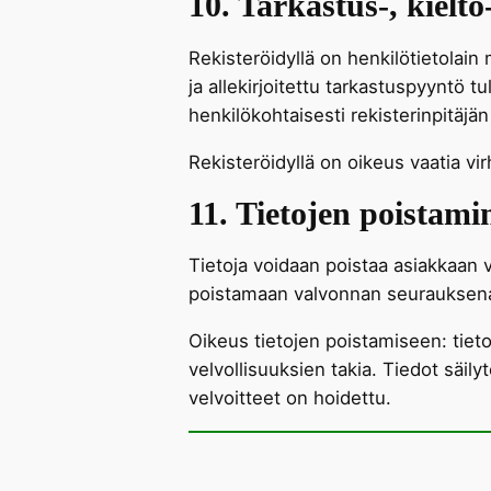
10. Tarkastus-, kielt
Rekisteröidyllä on henkilötietolain 
ja allekirjoitettu tarkastuspyyntö t
henkilökohtaisesti rekisterinpitäjän
Rekisteröidyllä on oikeus vaatia vir
11. Tietojen poistami
Tietoja voidaan poistaa asiakkaan v
poistamaan valvonnan seurauksena, m
Oikeus tietojen poistamiseen: tieto
velvollisuuksien takia. Tiedot säil
velvoitteet on hoidettu.