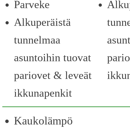
Parveke
Alku
Alkuperäistä
tunn
tunnelmaa
asunt
asuntoihin tuovat
pari
pariovet & leveät
ikku
ikkunapenkit
Kaukolämpö