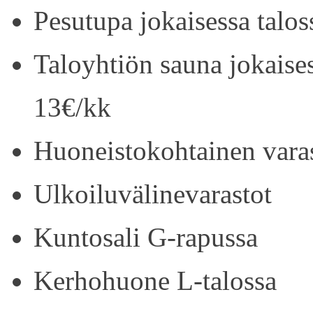
Pesutupa jokaisessa talos
Taloyhtiön sauna jokaise
13€/kk
Huoneistokohtainen vara
Ulkoiluvälinevarastot
Kuntosali G-rapussa
Kerhohuone L-talossa