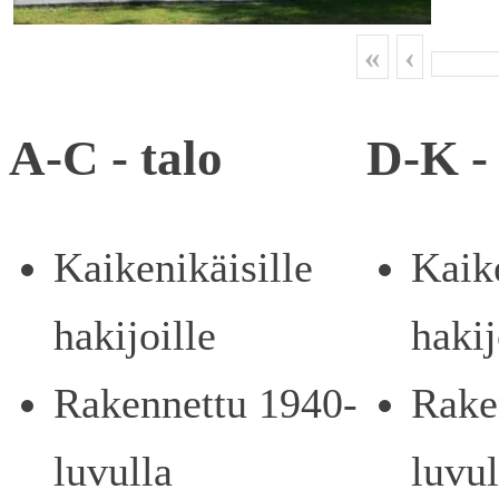
«
‹
A-C - talo
D-K - 
Kaikenikäisille
Kaike
hakijoille
hakij
Rakennettu 1940-
Rake
luvulla
luvul