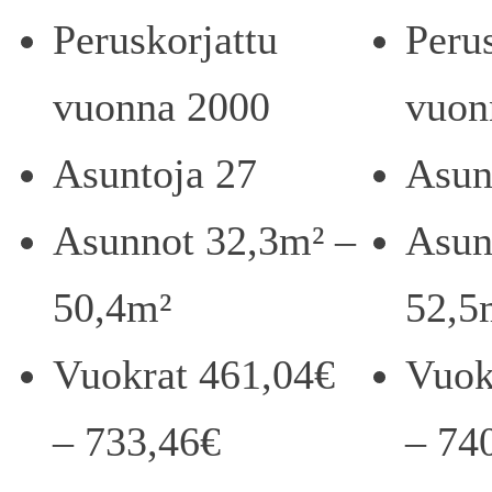
Peruskorjattu
Peru
vuonna 2000
vuon
Asuntoja 27
Asun
Asunnot 32,3m² –
Asun
50,4m²
52,5
Vuokrat 461,04€
Vuok
– 733,46€
– 74