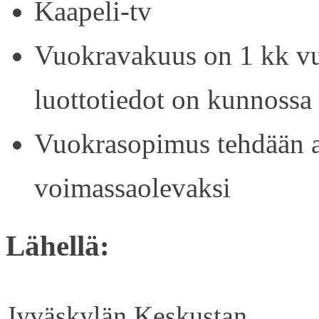
Kaapeli-tv
Vuokravakuus on 1 kk vu
luottotiedot on kunnossa
Vuokrasopimus tehdään ain
voimassaolevaksi
Lähellä:
Jyväskylän Keskustan