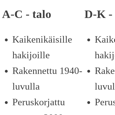
A-C - talo
D-K - 
Kaikenikäisille
Kaike
hakijoille
hakij
Rakennettu 1940-
Rake
luvulla
luvul
Peruskorjattu
Peru