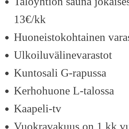
Taloyhtiön sauna jokaise
13€/kk
Huoneistokohtainen vara
Ulkoiluvälinevarastot
Kuntosali G-rapussa
Kerhohuone L-talossa
Kaapeli-tv
Vuokravakuus on 1 kk vu