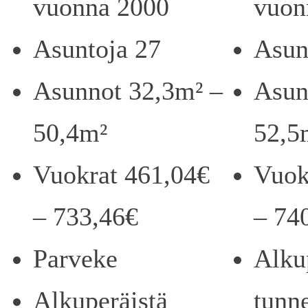
vuonna 2000
vuon
Asuntoja 27
Asun
Asunnot 32,3m² –
Asun
50,4m²
52,5
Vuokrat 461,04€
Vuok
– 733,46€
– 74
Parveke
Alku
Alkuperäistä
tunn