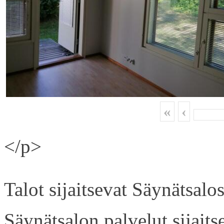
«
‹
</p>
Talot sijaitsevat Säynätsal
Säynätsalon palvelut sijaits