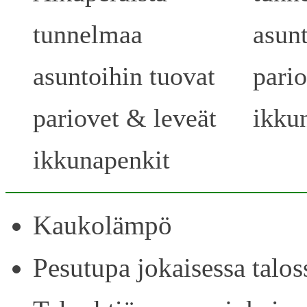
tunnelmaa
asunt
asuntoihin tuovat
pari
pariovet & leveät
ikku
ikkunapenkit
Kaukolämpö
Pesutupa jokaisessa talos