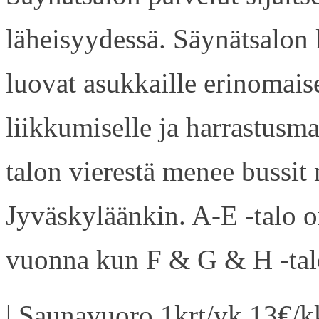
läheisyydessä. Säynätsalon
luovat asukkaille erinomaise
liikkumiselle ja harrastusm
talon vierestä menee bussi
Jyväskyläänkin. A-E -talo 
vuonna kun F & G & H -talo
| Saunavuoro 1krt/vk 13€/kk