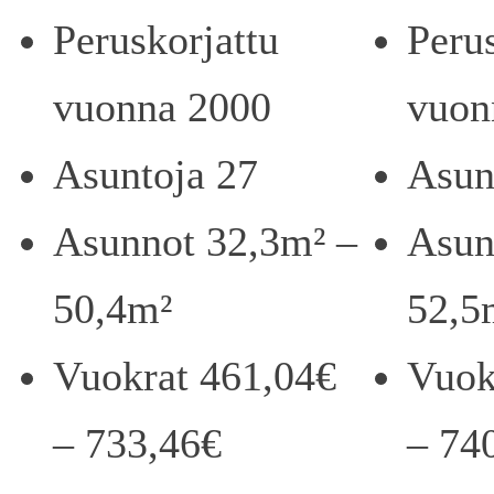
Peruskorjattu
Peru
vuonna 2000
vuon
Asuntoja 27
Asun
Asunnot 32,3m² –
Asun
50,4m²
52,5
Vuokrat 461,04€
Vuok
– 733,46€
– 74