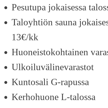
Pesutupa jokaisessa talos
Taloyhtiön sauna jokaise
13€/kk
Huoneistokohtainen vara
Ulkoiluvälinevarastot
Kuntosali G-rapussa
Kerhohuone L-talossa