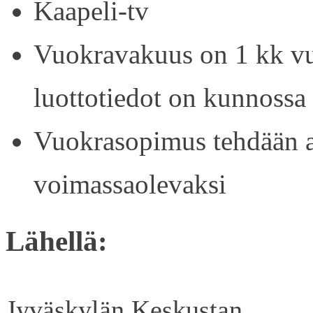
Kaapeli-tv
Vuokravakuus on 1 kk vu
luottotiedot on kunnossa
Vuokrasopimus tehdään ain
voimassaolevaksi
Lähellä:
Jyväskylän Keskustan