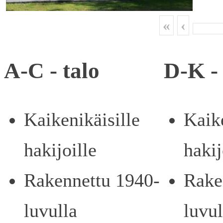
«
‹
A-C - talo
D-K - 
Kaikenikäisille
Kaike
hakijoille
hakij
Rakennettu 1940-
Rake
luvulla
luvul