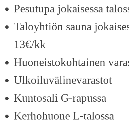
Pesutupa jokaisessa talos
Taloyhtiön sauna jokaise
13€/kk
Huoneistokohtainen vara
Ulkoiluvälinevarastot
Kuntosali G-rapussa
Kerhohuone L-talossa