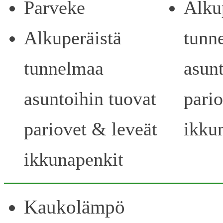
Parveke
Alku
Alkuperäistä
tunn
tunnelmaa
asunt
asuntoihin tuovat
pari
pariovet & leveät
ikku
ikkunapenkit
Kaukolämpö