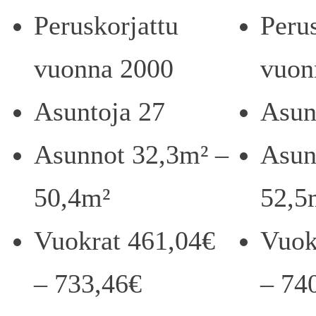
Peruskorjattu
Peru
vuonna 2000
vuon
Asuntoja 27
Asun
Asunnot 32,3m² –
Asun
50,4m²
52,5
Vuokrat 461,04€
Vuok
– 733,46€
– 74