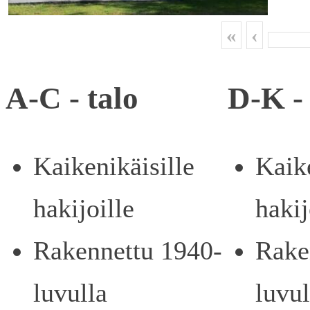
«
‹
A-C - talo
D-K - 
Kaikenikäisille
Kaike
hakijoille
hakij
Rakennettu 1940-
Rake
luvulla
luvul