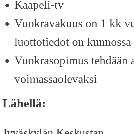
Kaapeli-tv
Vuokravakuus on 1 kk vu
luottotiedot on kunnossa
Vuokrasopimus tehdään ain
voimassaolevaksi
Lähellä:
Jyväskylän Keskustan