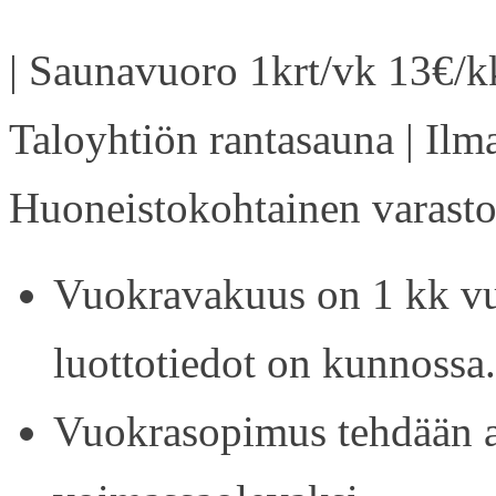
| Saunavuoro 1krt/vk 13€/kk
Taloyhtiön rantasauna | Ilm
Huoneistokohtainen varasto 
Vuokravakuus on 1 kk vu
luottotiedot on kunnossa.
Vuokrasopimus tehdään ain