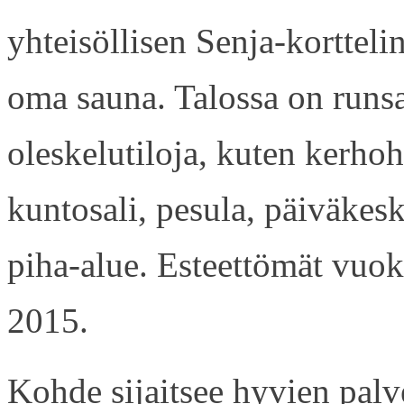
yhteisöllisen Senja-kortteli
oma sauna. Talossa on runsaa
oleskelutiloja, kuten kerhoh
kuntosali, pesula, päiväkesk
piha-alue. Esteettömät vuok
2015.
Kohde sijaitsee hyvien palv