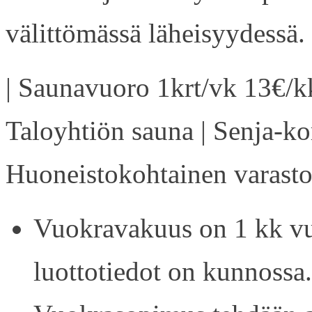
välittömässä läheisyydessä.
| Saunavuoro 1krt/vk 13€/kk
Taloyhtiön sauna | Senja-kor
Huoneistokohtainen varasto 
Vuokravakuus on 1 kk vu
luottotiedot on kunnossa.