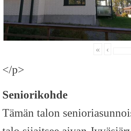
«
‹
</p>
Seniorikohde
Tämän talon senioriasunnois
talo sijaitsee aivan Jyväsjä