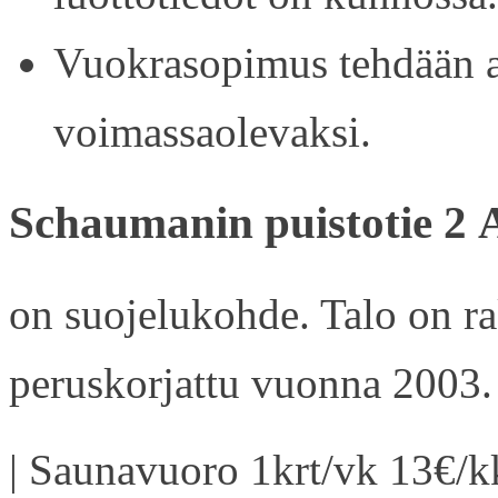
Vuokrasopimus tehdään ain
voimassaolevaksi.
Schaumanin puistotie 2 
on suojelukohde. Talo on r
peruskorjattu vuonna 2003.
| Saunavuoro 1krt/vk 13€/kk