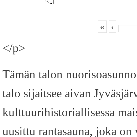
«
‹
</p>
Tämän talon nuorisoasunnois
talo sijaitsee aivan Jyväsjä
kulttuurihistoriallisessa ma
uusittu rantasauna, joka on