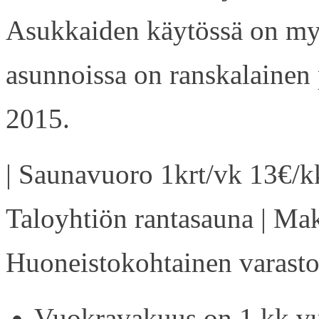
Asukkaiden käytössä on my
asunnoissa on ranskalainen 
2015.
| Saunavuoro 1krt/vk 13€/kk
Taloyhtiön rantasauna | Ma
Huoneistokohtainen varasto 
Vuokravakuus on 1 kk vu