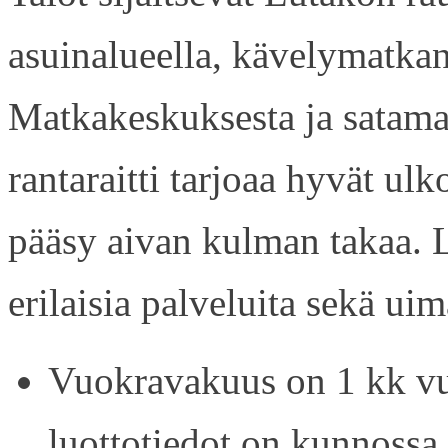
asuinalueella, kävelymatkan
Matkakeskuksesta ja satama
rantaraitti tarjoaa hyvät ul
pääsy aivan kulman takaa. L
erilaisia palveluita sekä uim
Vuokravakuus on 1 kk vu
luottotiedot on kunnossa.