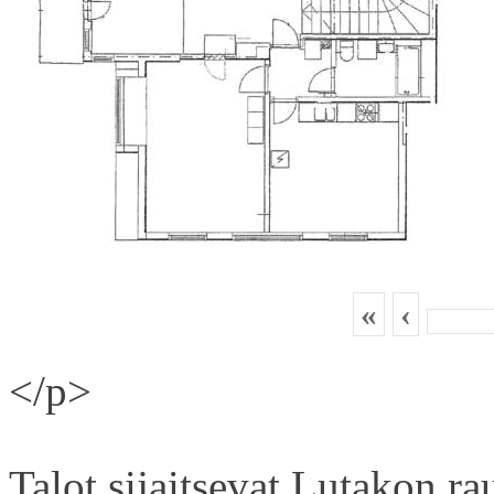
«
‹
</p>
Talot sijaitsevat Lutakon rau