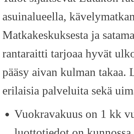
asuinalueella, kävelymatkan
Matkakeskuksesta ja satama
rantaraitti tarjoaa hyvät ul
pääsy aivan kulman takaa. L
erilaisia palveluita sekä uim
Vuokravakuus on 1 kk vu
luottotiedot on kunnossa.