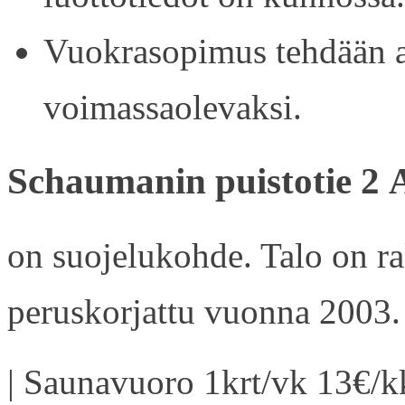
Vuokrasopimus tehdään ain
voimassaolevaksi.
Schaumanin puistotie 2 
on suojelukohde. Talo on r
peruskorjattu vuonna 2003.
| Saunavuoro 1krt/vk 13€/kk