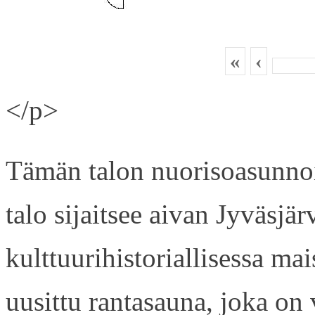
«
‹
</p>
Tämän talon nuorisoasunnois
talo sijaitsee aivan Jyväsjä
kulttuurihistoriallisessa ma
uusittu rantasauna, joka on