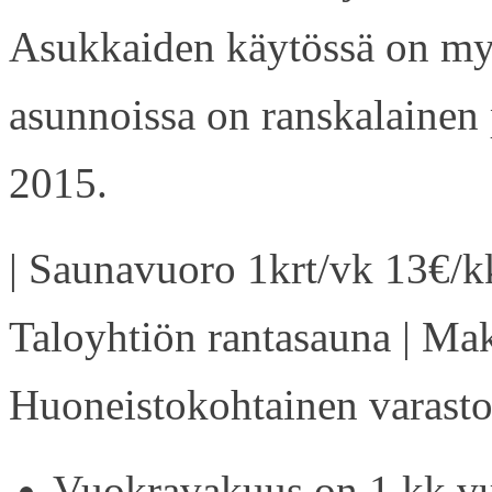
Asukkaiden käytössä on my
asunnoissa on ranskalainen 
2015.
| Saunavuoro 1krt/vk 13€/kk
Taloyhtiön rantasauna | Ma
Huoneistokohtainen varasto 
Vuokravakuus on 1 kk vu