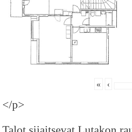
«
‹
</p>
Talot sijaitsevat Lutakon rau