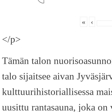
«
‹
</p>
Tämän talon nuorisoasunnois
talo sijaitsee aivan Jyväsjä
kulttuurihistoriallisessa ma
uusittu rantasauna, joka on