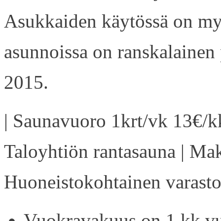
Asukkaiden käytössä on my
asunnoissa on ranskalainen 
2015.
| Saunavuoro 1krt/vk 13€/kk
Taloyhtiön rantasauna | Ma
Huoneistokohtainen varasto 
Vuokravakuus on 1 kk vu