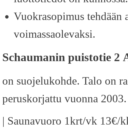
Vuokrasopimus tehdään ain
voimassaolevaksi.
Schaumanin puistotie 2 
on suojelukohde. Talo on r
peruskorjattu vuonna 2003.
| Saunavuoro 1krt/vk 13€/kk