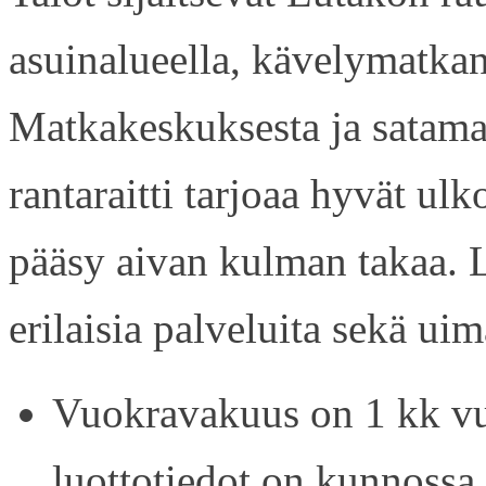
asuinalueella, kävelymatkan
Matkakeskuksesta ja satama
rantaraitti tarjoaa hyvät ul
pääsy aivan kulman takaa. L
erilaisia palveluita sekä uim
Vuokravakuus on 1 kk vu
luottotiedot on kunnossa.