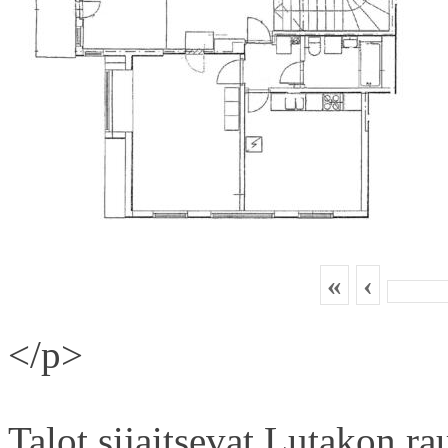
«
‹
</p>
Talot sijaitsevat Lutakon rau