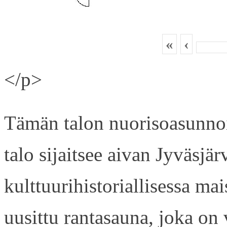
«
‹
</p>
Tämän talon nuorisoasunnois
talo sijaitsee aivan Jyväsjä
kulttuurihistoriallisessa ma
uusittu rantasauna, joka on