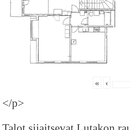
«
‹
</p>
Talot sijaitsevat Lutakon rau