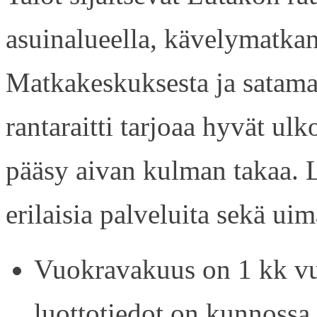
asuinalueella, kävelymatkan
Matkakeskuksesta ja satama
rantaraitti tarjoaa hyvät ul
pääsy aivan kulman takaa. L
erilaisia palveluita sekä uim
Vuokravakuus on 1 kk vu
luottotiedot on kunnossa.