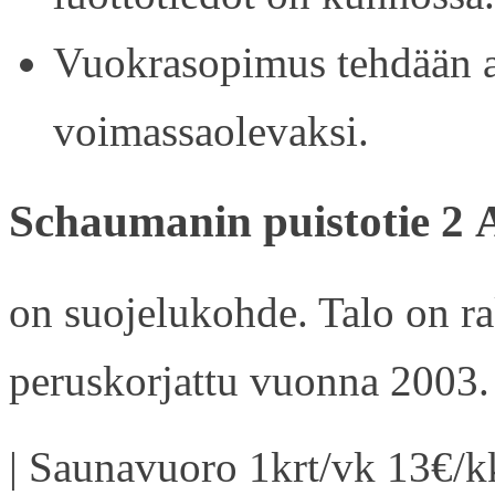
Vuokrasopimus tehdään ain
voimassaolevaksi.
Schaumanin puistotie 2 
on suojelukohde. Talo on r
peruskorjattu vuonna 2003.
| Saunavuoro 1krt/vk 13€/kk