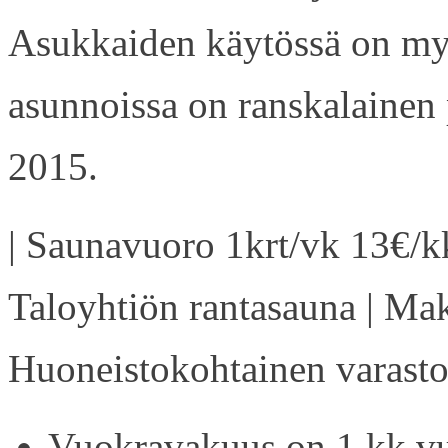
Asukkaiden käytössä on my
asunnoissa on ranskalainen 
2015.
| Saunavuoro 1krt/vk 13€/kk
Taloyhtiön rantasauna | Ma
Huoneistokohtainen varasto 
Vuokravakuus on 1 kk vu