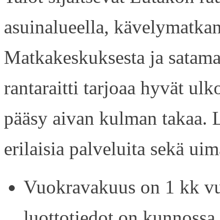
asuinalueella, kävelymatkan
Matkakeskuksesta ja satama
rantaraitti tarjoaa hyvät ul
pääsy aivan kulman takaa. L
erilaisia palveluita sekä uim
Vuokravakuus on 1 kk vu
luottotiedot on kunnossa.