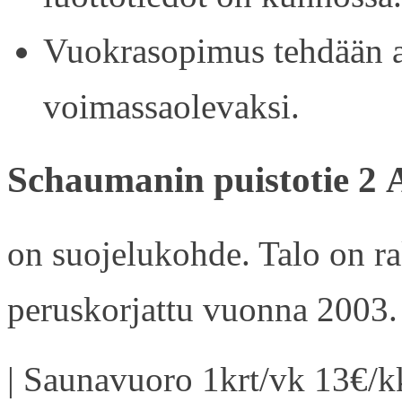
Vuokrasopimus tehdään ain
voimassaolevaksi.
Schaumanin puistotie 2 
on suojelukohde. Talo on r
peruskorjattu vuonna 2003.
| Saunavuoro 1krt/vk 13€/kk