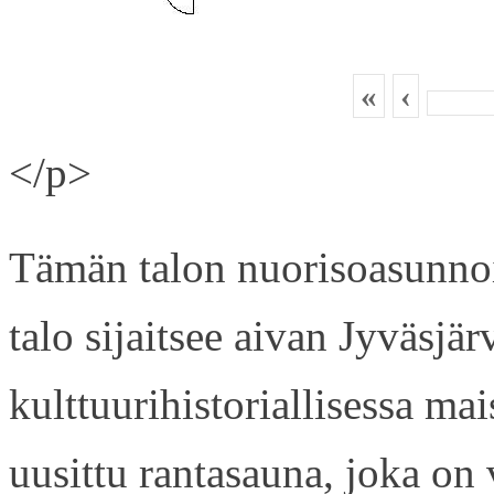
«
‹
</p>
Tämän talon nuorisoasunnois
talo sijaitsee aivan Jyväsjä
kulttuurihistoriallisessa ma
uusittu rantasauna, joka on