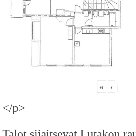
«
‹
</p>
Talot sijaitsevat Lutakon rau