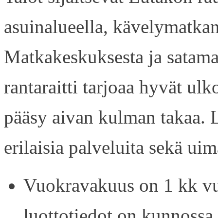
asuinalueella, kävelymatkan
Matkakeskuksesta ja satama
rantaraitti tarjoaa hyvät ul
pääsy aivan kulman takaa. L
erilaisia palveluita sekä uim
Vuokravakuus on 1 kk vu
luottotiedot on kunnossa.