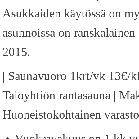
Asukkaiden käytössä on my
asunnoissa on ranskalainen 
2015.
| Saunavuoro 1krt/vk 13€/kk
Taloyhtiön rantasauna | Ma
Huoneistokohtainen varasto 
Vuokravakuus on 1 kk vu