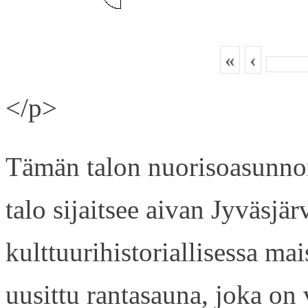
«
‹
</p>
Tämän talon nuorisoasunnois
talo sijaitsee aivan Jyväsjä
kulttuurihistoriallisessa ma
uusittu rantasauna, joka on