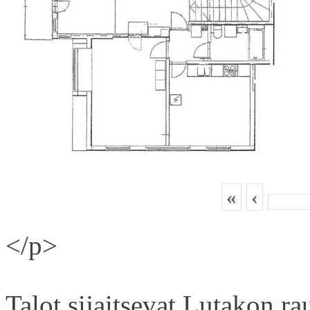
«
‹
</p>
Talot sijaitsevat Lutakon rau