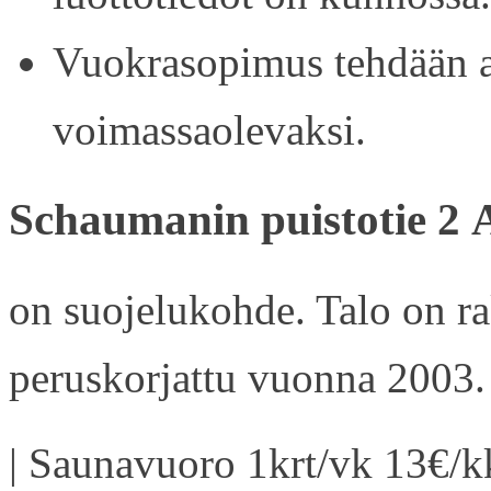
Vuokrasopimus tehdään ain
voimassaolevaksi.
Schaumanin puistotie 2 
on suojelukohde. Talo on r
peruskorjattu vuonna 2003.
| Saunavuoro 1krt/vk 13€/kk