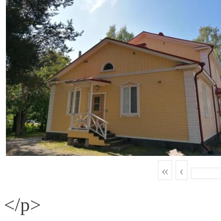
«
‹
</p>