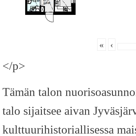
«
‹
</p>
Tämän talon nuorisoasunnois
talo sijaitsee aivan Jyväsjä
kulttuurihistoriallisessa ma