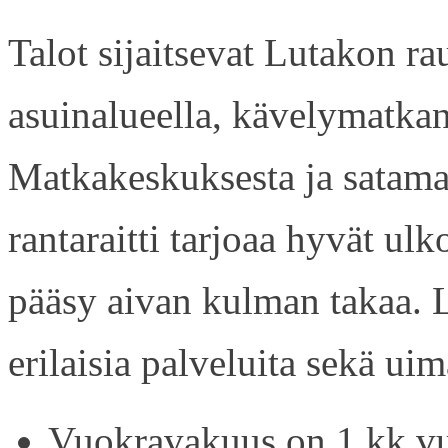
Talot sijaitsevat Lutakon rau
asuinalueella, kävelymatkan
Matkakeskuksesta ja satama
rantaraitti tarjoaa hyvät ul
pääsy aivan kulman takaa. L
erilaisia palveluita sekä uim
Vuokravakuus on 1 kk vu