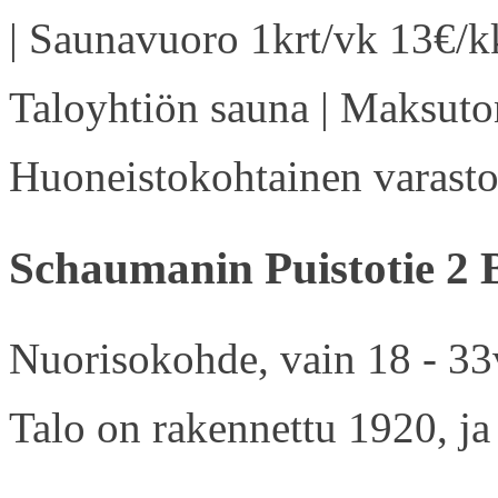
| Saunavuoro 1krt/vk 13€/kk
Taloyhtiön sauna | Maksuton
Huoneistokohtainen varasto 
Schaumanin Puistotie 2 
Nuorisokohde, vain 18 - 33v
Talo on rakennettu 1920, ja