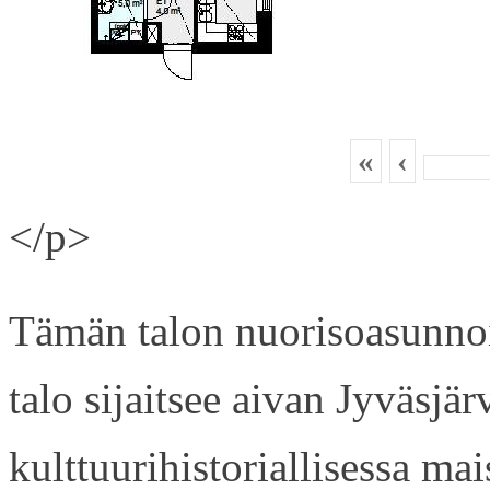
«
‹
</p>
Tämän talon nuorisoasunnois
talo sijaitsee aivan Jyväsjä
kulttuurihistoriallisessa ma