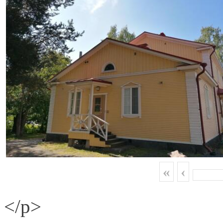
«
‹
</p>