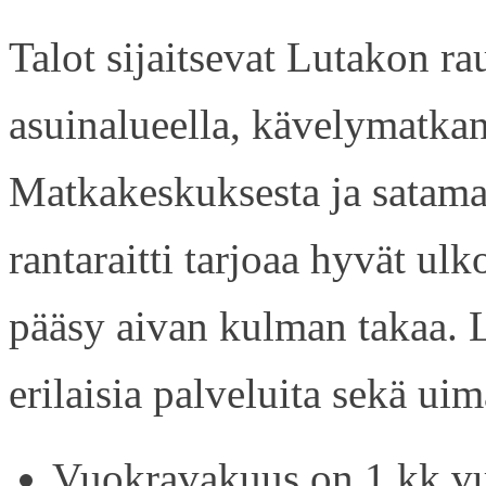
Talot sijaitsevat Lutakon rau
asuinalueella, kävelymatkan
Matkakeskuksesta ja satama
rantaraitti tarjoaa hyvät ul
pääsy aivan kulman takaa. L
erilaisia palveluita sekä uim
Vuokravakuus on 1 kk vu