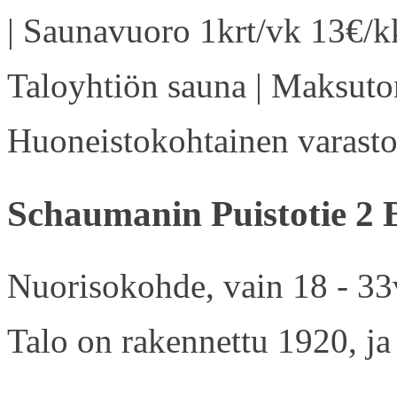
| Saunavuoro 1krt/vk 13€/kk
Taloyhtiön sauna | Maksuton
Huoneistokohtainen varasto 
Schaumanin Puistotie 2 
Nuorisokohde, vain 18 - 33v
Talo on rakennettu 1920, ja