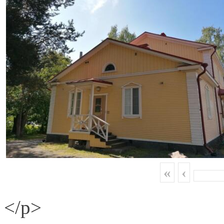
«
‹
</p>