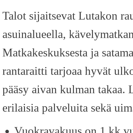
Talot sijaitsevat Lutakon rau
asuinalueella, kävelymatkan
Matkakeskuksesta ja satama
rantaraitti tarjoaa hyvät ul
pääsy aivan kulman takaa. L
erilaisia palveluita sekä uim
Vuokravakuus on 1 kk vu