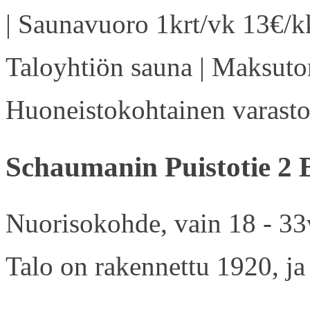
| Saunavuoro 1krt/vk 13€/kk
Taloyhtiön sauna | Maksuton
Huoneistokohtainen varasto 
Schaumanin Puistotie 2 
Nuorisokohde, vain 18 - 33v
Talo on rakennettu 1920, ja