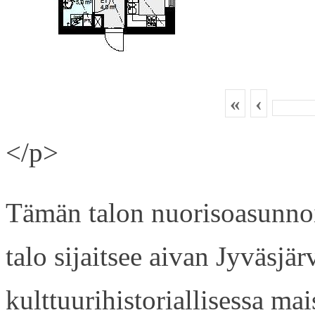
«
‹
</p>
Tämän talon nuorisoasunnois
talo sijaitsee aivan Jyväsjä
kulttuurihistoriallisessa ma