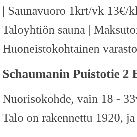
| Saunavuoro 1krt/vk 13€/kk
Taloyhtiön sauna | Maksuton
Huoneistokohtainen varasto 
Schaumanin Puistotie 2 
Nuorisokohde, vain 18 - 33v
Talo on rakennettu 1920, ja