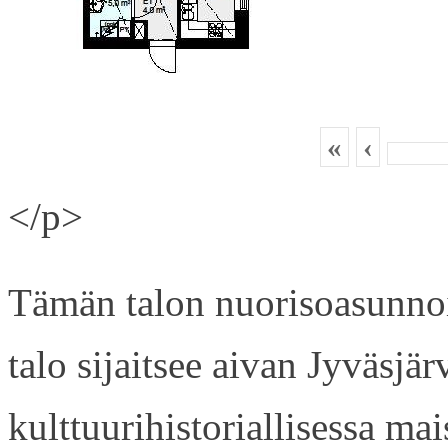
«
‹
</p>
Tämän talon nuorisoasunnois
talo sijaitsee aivan Jyväsjä
kulttuurihistoriallisessa ma