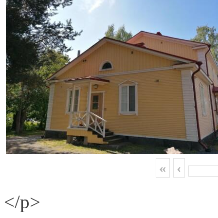
«
‹
</p>