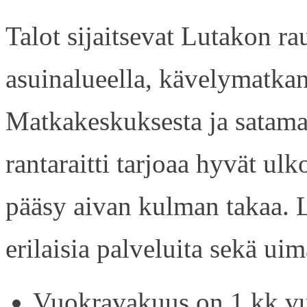
Talot sijaitsevat Lutakon rau
asuinalueella, kävelymatkan
Matkakeskuksesta ja satama
rantaraitti tarjoaa hyvät ul
pääsy aivan kulman takaa. L
erilaisia palveluita sekä uim
Vuokravakuus on 1 kk vu