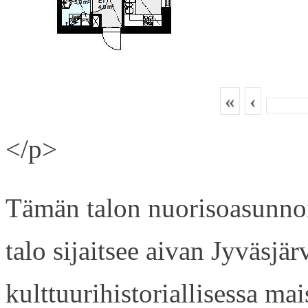
«
‹
</p>
Tämän talon nuorisoasunnois
talo sijaitsee aivan Jyväsjä
kulttuurihistoriallisessa ma