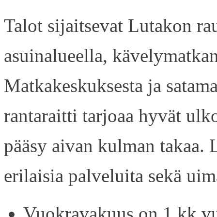
Talot sijaitsevat Lutakon rau
asuinalueella, kävelymatkan
Matkakeskuksesta ja satama
rantaraitti tarjoaa hyvät ul
pääsy aivan kulman takaa. L
erilaisia palveluita sekä uim
Vuokravakuus on 1 kk vu