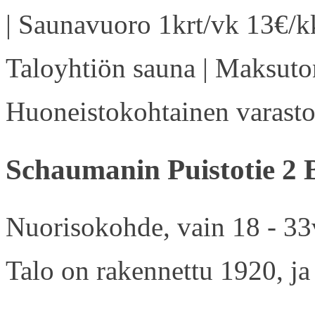
| Saunavuoro 1krt/vk 13€/kk
Taloyhtiön sauna | Maksuton
Huoneistokohtainen varasto 
Schaumanin Puistotie 2 
Nuorisokohde, vain 18 - 33v
Talo on rakennettu 1920, ja