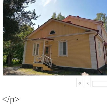
«
‹
</p>