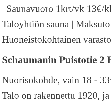
| Saunavuoro 1krt/vk 13€/kk
Taloyhtiön sauna | Maksuton
Huoneistokohtainen varasto 
Schaumanin Puistotie 2 
Nuorisokohde, vain 18 - 33v
Talo on rakennettu 1920, ja