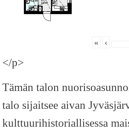
«
‹
</p>
Tämän talon nuorisoasunnois
talo sijaitsee aivan Jyväsjä
kulttuurihistoriallisessa ma