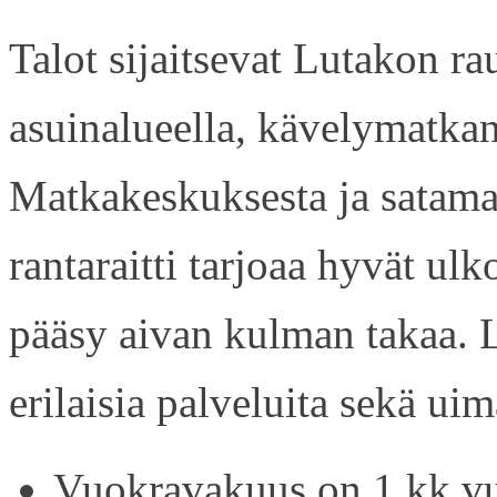
Talot sijaitsevat Lutakon rau
asuinalueella, kävelymatkan
Matkakeskuksesta ja satama
rantaraitti tarjoaa hyvät ul
pääsy aivan kulman takaa. L
erilaisia palveluita sekä uim
Vuokravakuus on 1 kk vu