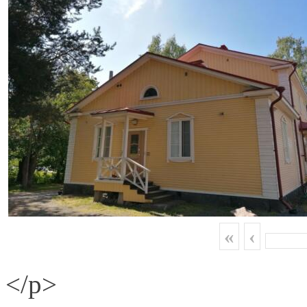
«
‹
</p>