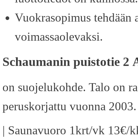
Vuokrasopimus tehdään ain
voimassaolevaksi.
Schaumanin puistotie 2 
on suojelukohde. Talo on r
peruskorjattu vuonna 2003.
| Saunavuoro 1krt/vk 13€/kk