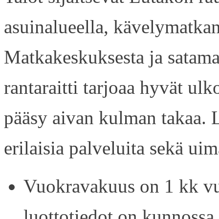
asuinalueella, kävelymatkan
Matkakeskuksesta ja satama
rantaraitti tarjoaa hyvät ul
pääsy aivan kulman takaa. L
erilaisia palveluita sekä uim
Vuokravakuus on 1 kk vu
luottotiedot on kunnossa.