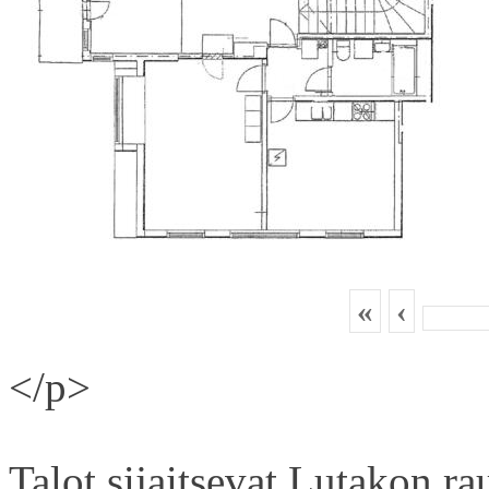
«
‹
</p>
Talot sijaitsevat Lutakon rau