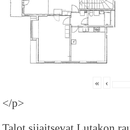
«
‹
</p>
Talot sijaitsevat Lutakon rau