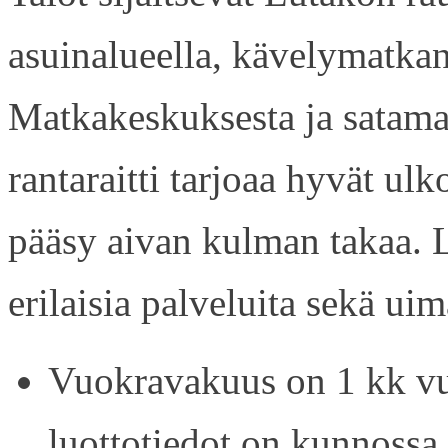
asuinalueella, kävelymatkan
Matkakeskuksesta ja satama
rantaraitti tarjoaa hyvät ul
pääsy aivan kulman takaa. L
erilaisia palveluita sekä uim
Vuokravakuus on 1 kk vu
luottotiedot on kunnossa.