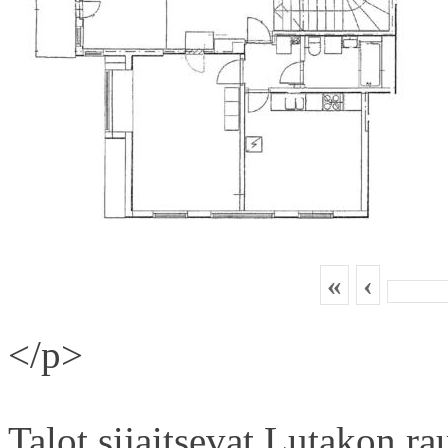
«
‹
</p>
Talot sijaitsevat Lutakon rau