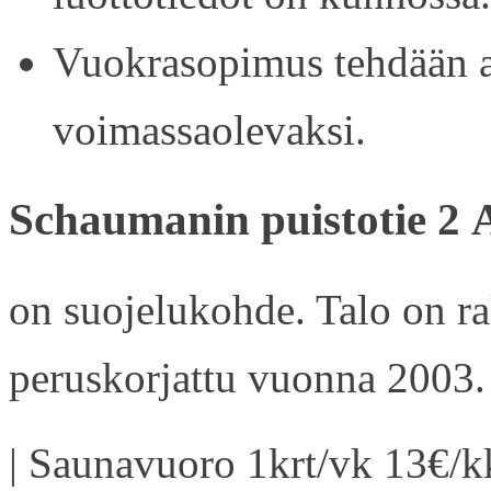
Vuokrasopimus tehdään ain
voimassaolevaksi.
Schaumanin puistotie 2 
on suojelukohde. Talo on r
peruskorjattu vuonna 2003.
| Saunavuoro 1krt/vk 13€/kk