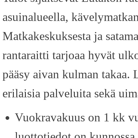
asuinalueella, kävelymatkan
Matkakeskuksesta ja satama
rantaraitti tarjoaa hyvät ul
pääsy aivan kulman takaa. L
erilaisia palveluita sekä uim
Vuokravakuus on 1 kk vu
luottotiedot on kunnossa.