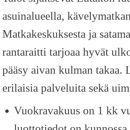
asuinalueella, kävelymatkan
Matkakeskuksesta ja satama
rantaraitti tarjoaa hyvät ul
pääsy aivan kulman takaa. L
erilaisia palveluita sekä uim
Vuokravakuus on 1 kk vu
luottotiedot on kunnossa.