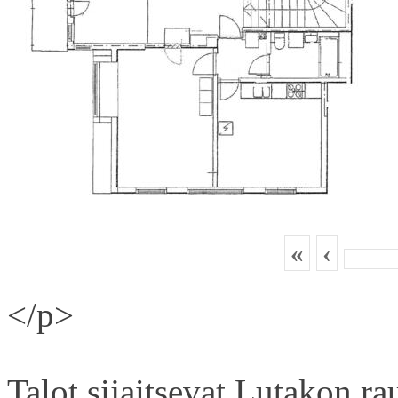
«
‹
</p>
Talot sijaitsevat Lutakon rau