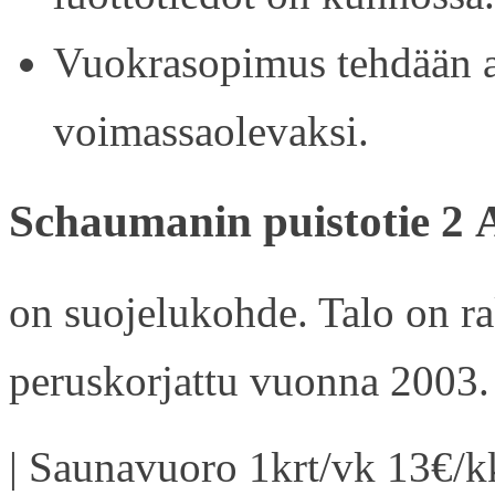
Vuokrasopimus tehdään ain
voimassaolevaksi.
Schaumanin puistotie 2 
on suojelukohde. Talo on r
peruskorjattu vuonna 2003.
| Saunavuoro 1krt/vk 13€/kk