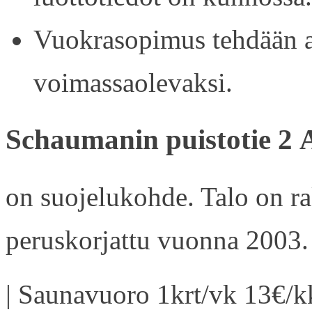
Vuokrasopimus tehdään ain
voimassaolevaksi.
Schaumanin puistotie 2 
on suojelukohde. Talo on r
peruskorjattu vuonna 2003.
| Saunavuoro 1krt/vk 13€/kk