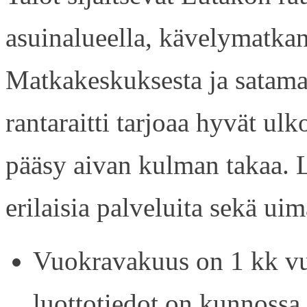
asuinalueella, kävelymatkan
Matkakeskuksesta ja satama
rantaraitti tarjoaa hyvät ul
pääsy aivan kulman takaa. L
erilaisia palveluita sekä uim
Vuokravakuus on 1 kk vu
luottotiedot on kunnossa.