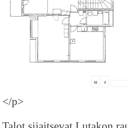
«
‹
</p>
Talot sijaitsevat Lutakon rau