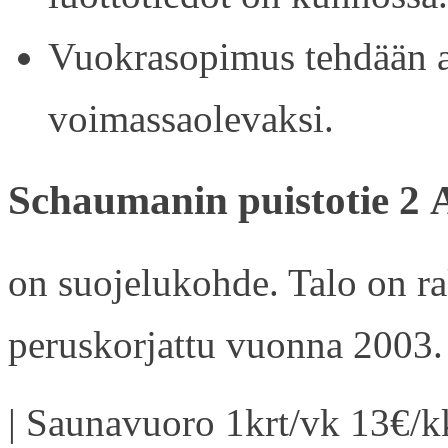
Vuokrasopimus tehdään ain
voimassaolevaksi.
Schaumanin puistotie 2 
on suojelukohde. Talo on r
peruskorjattu vuonna 2003.
| Saunavuoro 1krt/vk 13€/kk