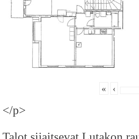
«
‹
</p>
Talot sijaitsevat Lutakon rau