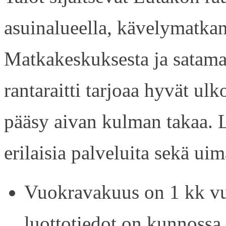
asuinalueella, kävelymatkan
Matkakeskuksesta ja satama
rantaraitti tarjoaa hyvät ul
pääsy aivan kulman takaa. L
erilaisia palveluita sekä uim
Vuokravakuus on 1 kk vu
luottotiedot on kunnossa.