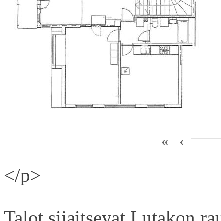
«
‹
</p>
Talot sijaitsevat Lutakon rau