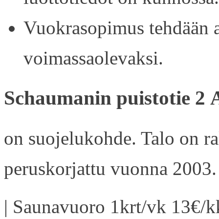
Vuokrasopimus tehdään ain
voimassaolevaksi.
Schaumanin puistotie 2 
on suojelukohde. Talo on r
peruskorjattu vuonna 2003.
| Saunavuoro 1krt/vk 13€/kk