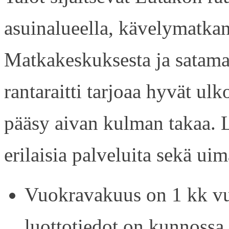
asuinalueella, kävelymatkan
Matkakeskuksesta ja satama
rantaraitti tarjoaa hyvät ul
pääsy aivan kulman takaa. L
erilaisia palveluita sekä uim
Vuokravakuus on 1 kk vu
luottotiedot on kunnossa.