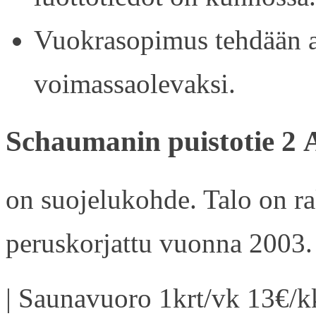
Vuokrasopimus tehdään ain
voimassaolevaksi.
Schaumanin puistotie 2 
on suojelukohde. Talo on r
peruskorjattu vuonna 2003.
| Saunavuoro 1krt/vk 13€/kk