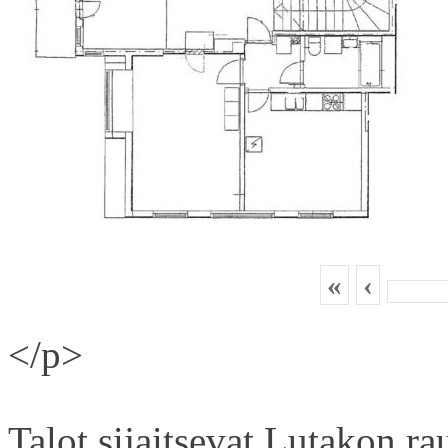
«
‹
</p>
Talot sijaitsevat Lutakon rau