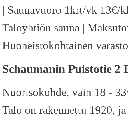
| Saunavuoro 1krt/vk 13€/kk
Taloyhtiön sauna | Maksuton
Huoneistokohtainen varasto 
Schaumanin Puistotie 2 
Nuorisokohde, vain 18 - 33v
Talo on rakennettu 1920, ja