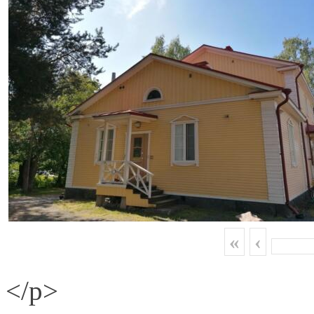
«
‹
</p>