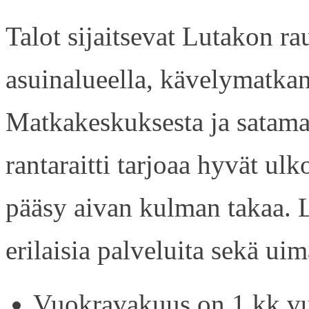
Talot sijaitsevat Lutakon rau
asuinalueella, kävelymatkan
Matkakeskuksesta ja satama
rantaraitti tarjoaa hyvät ul
pääsy aivan kulman takaa. L
erilaisia palveluita sekä uim
Vuokravakuus on 1 kk vu