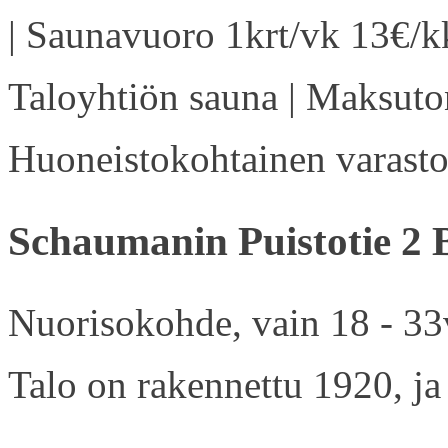
| Saunavuoro 1krt/vk 13€/kk
Taloyhtiön sauna | Maksuton
Huoneistokohtainen varasto 
Schaumanin Puistotie 2 
Nuorisokohde, vain 18 - 33v
Talo on rakennettu 1920, ja