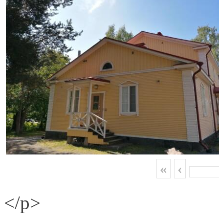
«
‹
</p>