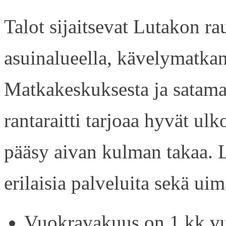
Talot sijaitsevat Lutakon rau
asuinalueella, kävelymatkan
Matkakeskuksesta ja satama
rantaraitti tarjoaa hyvät ul
pääsy aivan kulman takaa. L
erilaisia palveluita sekä uim
Vuokravakuus on 1 kk vu