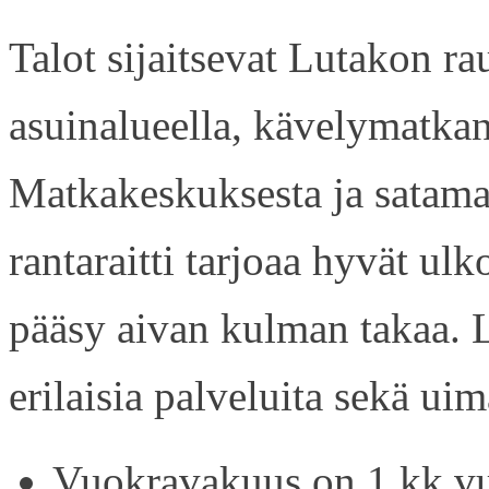
Talot sijaitsevat Lutakon rau
asuinalueella, kävelymatkan
Matkakeskuksesta ja satama
rantaraitti tarjoaa hyvät ul
pääsy aivan kulman takaa. L
erilaisia palveluita sekä uim
Vuokravakuus on 1 kk vu