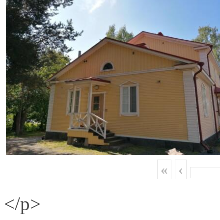
«
‹
</p>