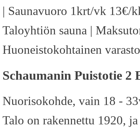
| Saunavuoro 1krt/vk 13€/kk
Taloyhtiön sauna | Maksuton
Huoneistokohtainen varasto 
Schaumanin Puistotie 2 
Nuorisokohde, vain 18 - 33v
Talo on rakennettu 1920, ja