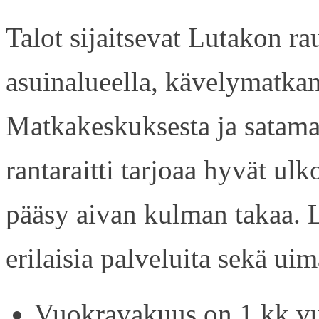
Talot sijaitsevat Lutakon rau
asuinalueella, kävelymatkan
Matkakeskuksesta ja satama
rantaraitti tarjoaa hyvät ul
pääsy aivan kulman takaa. L
erilaisia palveluita sekä uim
Vuokravakuus on 1 kk vu