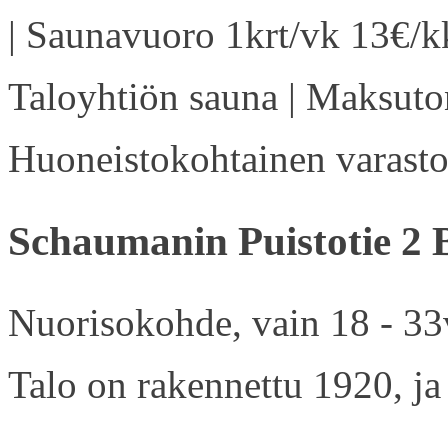
| Saunavuoro 1krt/vk 13€/kk
Taloyhtiön sauna | Maksuton
Huoneistokohtainen varasto 
Schaumanin Puistotie 2 
Nuorisokohde, vain 18 - 33v
Talo on rakennettu 1920, ja