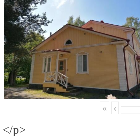
«
‹
</p>