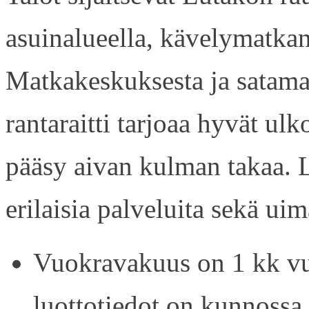
asuinalueella, kävelymatkan
Matkakeskuksesta ja satama
rantaraitti tarjoaa hyvät ul
pääsy aivan kulman takaa. L
erilaisia palveluita sekä uim
Vuokravakuus on 1 kk vu
luottotiedot on kunnossa.