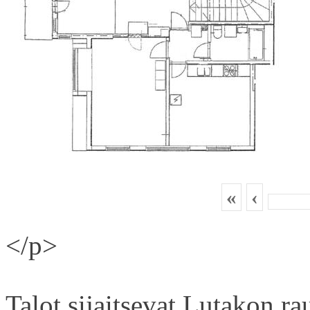
«
‹
</p>
Talot sijaitsevat Lutakon rau