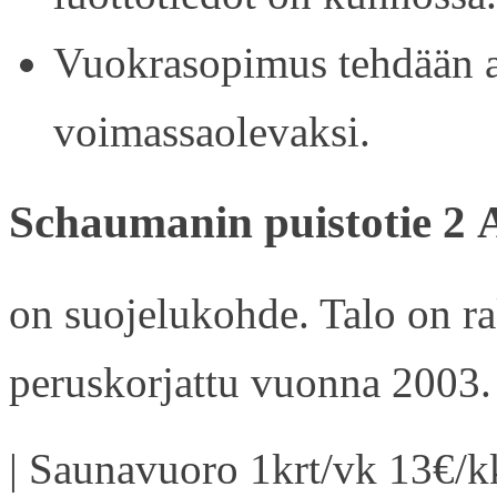
Vuokrasopimus tehdään ain
voimassaolevaksi.
Schaumanin puistotie 2 
on suojelukohde. Talo on r
peruskorjattu vuonna 2003.
| Saunavuoro 1krt/vk 13€/kk