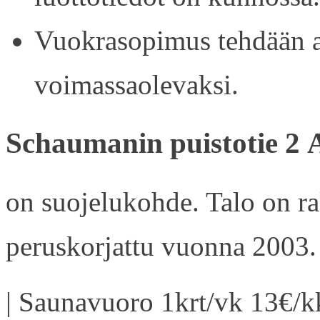
Vuokrasopimus tehdään ain
voimassaolevaksi.
Schaumanin puistotie 2 
on suojelukohde. Talo on r
peruskorjattu vuonna 2003.
| Saunavuoro 1krt/vk 13€/kk