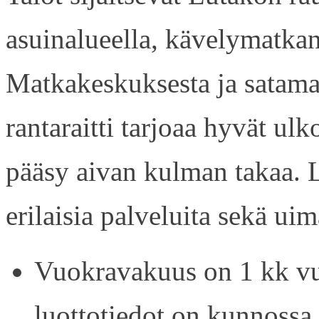
asuinalueella, kävelymatkan
Matkakeskuksesta ja satama
rantaraitti tarjoaa hyvät ul
pääsy aivan kulman takaa. L
erilaisia palveluita sekä uim
Vuokravakuus on 1 kk vu
luottotiedot on kunnossa.