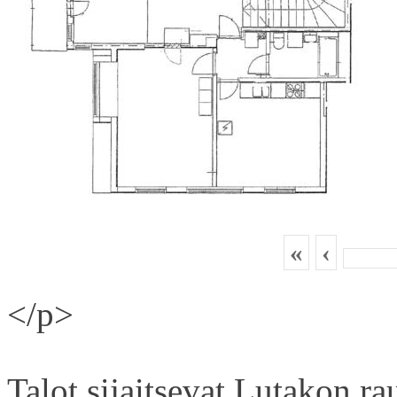
«
‹
</p>
Talot sijaitsevat Lutakon rau