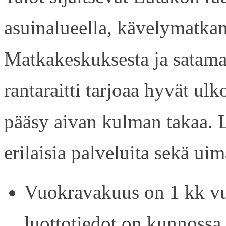
asuinalueella, kävelymatkan
Matkakeskuksesta ja satama
rantaraitti tarjoaa hyvät ul
pääsy aivan kulman takaa. L
erilaisia palveluita sekä uim
Vuokravakuus on 1 kk vu
luottotiedot on kunnossa.