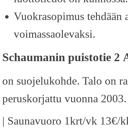
Vuokrasopimus tehdään ain
voimassaolevaksi.
Schaumanin puistotie 2 
on suojelukohde. Talo on r
peruskorjattu vuonna 2003.
| Saunavuoro 1krt/vk 13€/kk