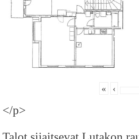
«
‹
</p>
Talot sijaitsevat Lutakon rau