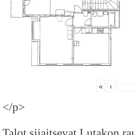
«
‹
</p>
Talot sijaitsevat Lutakon rau