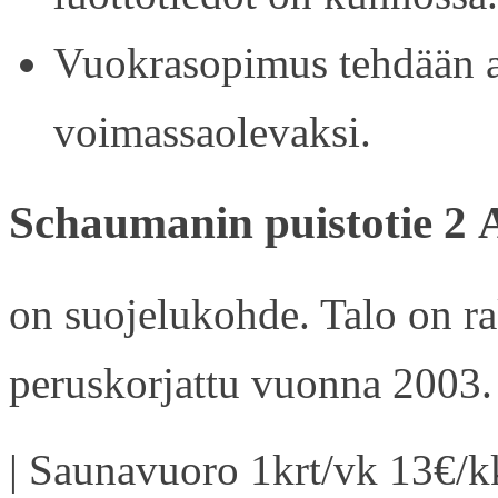
Vuokrasopimus tehdään ain
voimassaolevaksi.
Schaumanin puistotie 2 
on suojelukohde. Talo on r
peruskorjattu vuonna 2003.
| Saunavuoro 1krt/vk 13€/kk