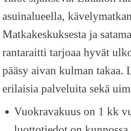
asuinalueella, kävelymatkan
Matkakeskuksesta ja satama
rantaraitti tarjoaa hyvät ul
pääsy aivan kulman takaa. L
erilaisia palveluita sekä uim
Vuokravakuus on 1 kk vu
luottotiedot on kunnossa.