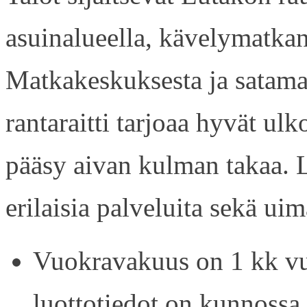
asuinalueella, kävelymatkan
Matkakeskuksesta ja satama
rantaraitti tarjoaa hyvät ul
pääsy aivan kulman takaa. L
erilaisia palveluita sekä uim
Vuokravakuus on 1 kk vu
luottotiedot on kunnossa.