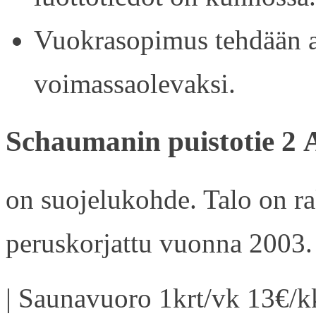
Vuokrasopimus tehdään ain
voimassaolevaksi.
Schaumanin puistotie 2 
on suojelukohde. Talo on r
peruskorjattu vuonna 2003.
| Saunavuoro 1krt/vk 13€/kk