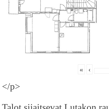
«
‹
</p>
Talot sijaitsevat Lutakon rau