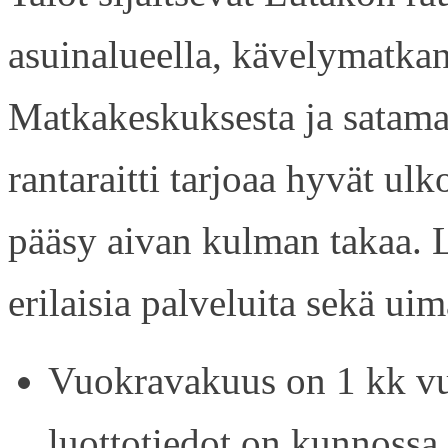
asuinalueella, kävelymatkan
Matkakeskuksesta ja satama
rantaraitti tarjoaa hyvät ul
pääsy aivan kulman takaa. L
erilaisia palveluita sekä uim
Vuokravakuus on 1 kk vu
luottotiedot on kunnossa.