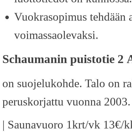
Vuokrasopimus tehdään ain
voimassaolevaksi.
Schaumanin puistotie 2 
on suojelukohde. Talo on r
peruskorjattu vuonna 2003.
| Saunavuoro 1krt/vk 13€/kk