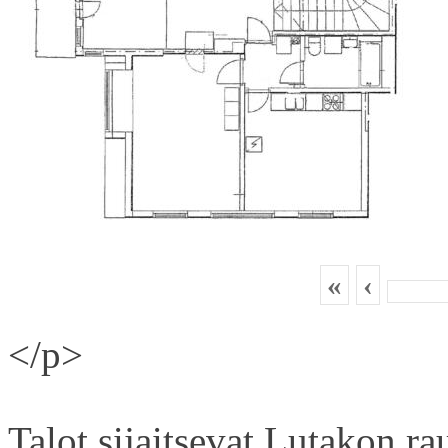
«
‹
</p>
Talot sijaitsevat Lutakon rau