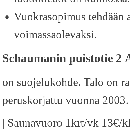
Vuokrasopimus tehdään ain
voimassaolevaksi.
Schaumanin puistotie 2 
on suojelukohde. Talo on r
peruskorjattu vuonna 2003.
| Saunavuoro 1krt/vk 13€/kk