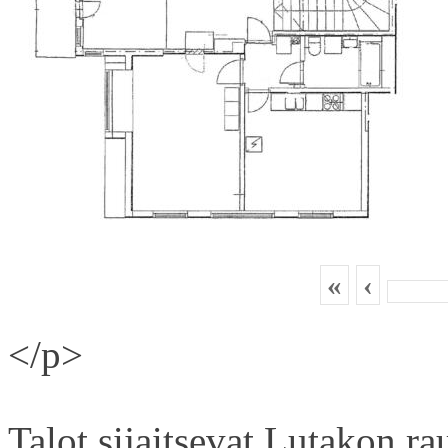
«
‹
</p>
Talot sijaitsevat Lutakon rau