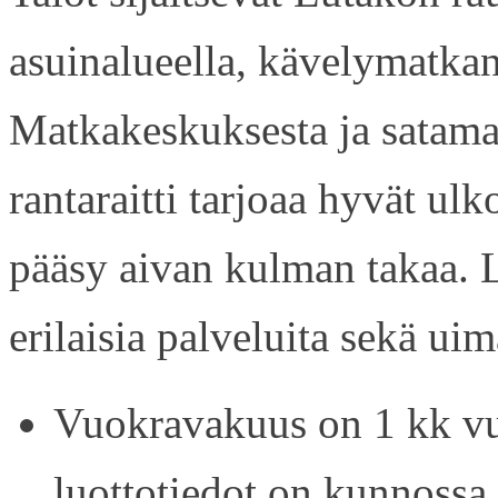
asuinalueella, kävelymatkan
Matkakeskuksesta ja satama
rantaraitti tarjoaa hyvät ul
pääsy aivan kulman takaa. L
erilaisia palveluita sekä uim
Vuokravakuus on 1 kk vu
luottotiedot on kunnossa.