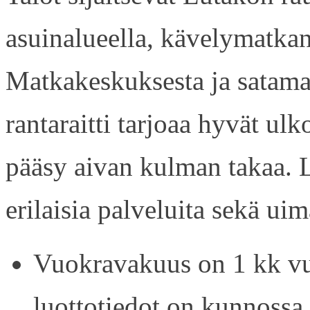
asuinalueella, kävelymatkan
Matkakeskuksesta ja satama
rantaraitti tarjoaa hyvät ul
pääsy aivan kulman takaa. L
erilaisia palveluita sekä uim
Vuokravakuus on 1 kk vu
luottotiedot on kunnossa.