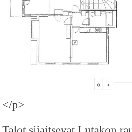
«
‹
</p>
Talot sijaitsevat Lutakon rau