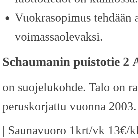
Vuokrasopimus tehdään ain
voimassaolevaksi.
Schaumanin puistotie 2 
on suojelukohde. Talo on r
peruskorjattu vuonna 2003.
| Saunavuoro 1krt/vk 13€/kk