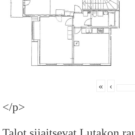
«
‹
</p>
Talot sijaitsevat Lutakon rau