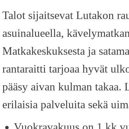
Talot sijaitsevat Lutakon rau
asuinalueella, kävelymatkan
Matkakeskuksesta ja satama
rantaraitti tarjoaa hyvät ul
pääsy aivan kulman takaa. L
erilaisia palveluita sekä uim
Vuokravakuus on 1 kk vu