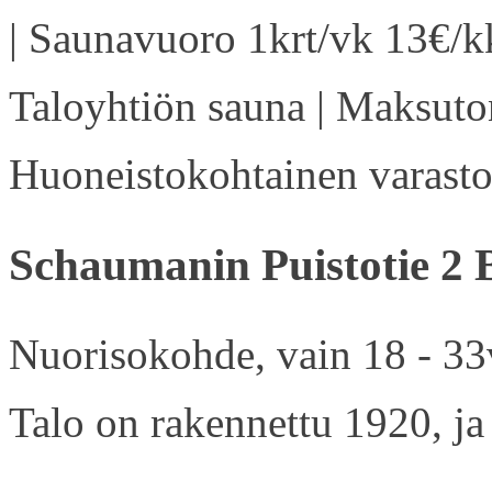
| Saunavuoro 1krt/vk 13€/kk
Taloyhtiön sauna | Maksuton
Huoneistokohtainen varasto 
Schaumanin Puistotie 2 
Nuorisokohde, vain 18 - 33v
Talo on rakennettu 1920, ja