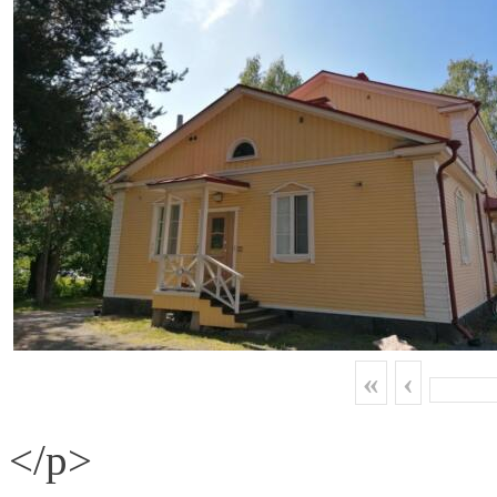
«
‹
</p>