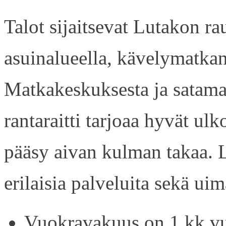
Talot sijaitsevat Lutakon rau
asuinalueella, kävelymatkan
Matkakeskuksesta ja satama
rantaraitti tarjoaa hyvät ul
pääsy aivan kulman takaa. L
erilaisia palveluita sekä uim
Vuokravakuus on 1 kk vu