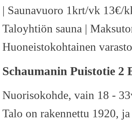
| Saunavuoro 1krt/vk 13€/kk
Taloyhtiön sauna | Maksuton
Huoneistokohtainen varasto 
Schaumanin Puistotie 2 
Nuorisokohde, vain 18 - 33v
Talo on rakennettu 1920, ja