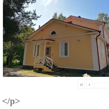
«
‹
</p>