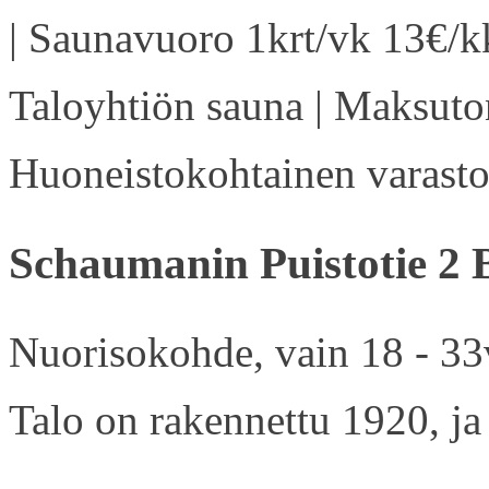
| Saunavuoro 1krt/vk 13€/kk
Taloyhtiön sauna | Maksuton
Huoneistokohtainen varasto 
Schaumanin Puistotie 2 
Nuorisokohde, vain 18 - 33v
Talo on rakennettu 1920, ja