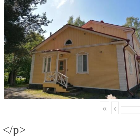
«
‹
</p>