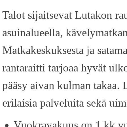
Talot sijaitsevat Lutakon rau
asuinalueella, kävelymatkan
Matkakeskuksesta ja satama
rantaraitti tarjoaa hyvät ul
pääsy aivan kulman takaa. L
erilaisia palveluita sekä uim
Vuokravakuus on 1 kk vu