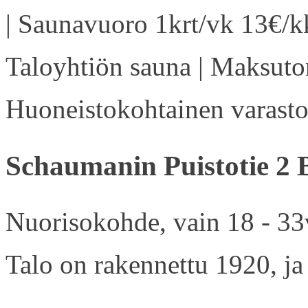
| Saunavuoro 1krt/vk 13€/kk
Taloyhtiön sauna | Maksuton
Huoneistokohtainen varasto 
Schaumanin Puistotie 2 
Nuorisokohde, vain 18 - 33v
Talo on rakennettu 1920, ja