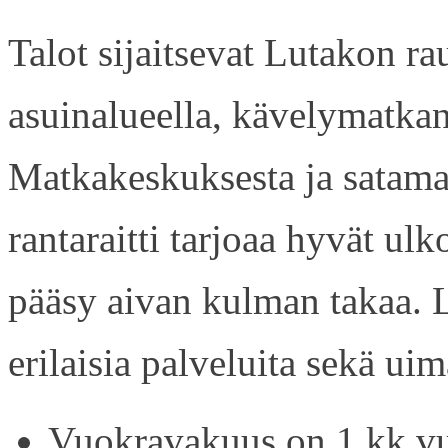
Talot sijaitsevat Lutakon rau
asuinalueella, kävelymatkan
Matkakeskuksesta ja satama
rantaraitti tarjoaa hyvät ul
pääsy aivan kulman takaa. L
erilaisia palveluita sekä uim
Vuokravakuus on 1 kk vu