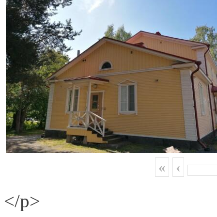
«
‹
</p>