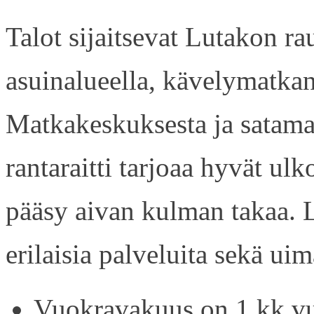
Talot sijaitsevat Lutakon rau
asuinalueella, kävelymatkan
Matkakeskuksesta ja satama
rantaraitti tarjoaa hyvät ul
pääsy aivan kulman takaa. L
erilaisia palveluita sekä uim
Vuokravakuus on 1 kk vu