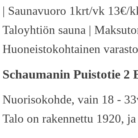
| Saunavuoro 1krt/vk 13€/kk
Taloyhtiön sauna | Maksuton
Huoneistokohtainen varasto 
Schaumanin Puistotie 2 
Nuorisokohde, vain 18 - 33v
Talo on rakennettu 1920, ja