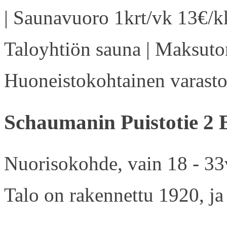
| Saunavuoro 1krt/vk 13€/kk
Taloyhtiön sauna | Maksuton
Huoneistokohtainen varasto 
Schaumanin Puistotie 2 
Nuorisokohde, vain 18 - 33v
Talo on rakennettu 1920, ja