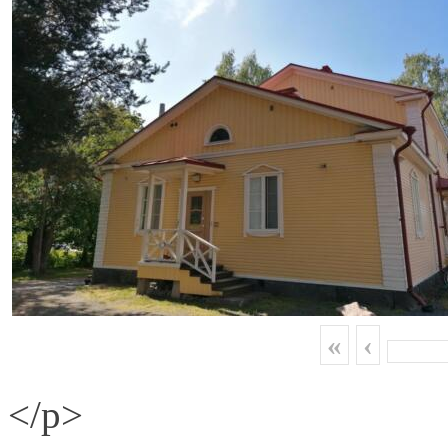
«
‹
</p>