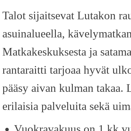
Talot sijaitsevat Lutakon rau
asuinalueella, kävelymatkan
Matkakeskuksesta ja satama
rantaraitti tarjoaa hyvät ul
pääsy aivan kulman takaa. L
erilaisia palveluita sekä uim
Vuokravakuus on 1 kk vu