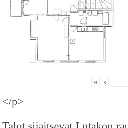
«
‹
</p>
Talot sijaitsevat Lutakon rau