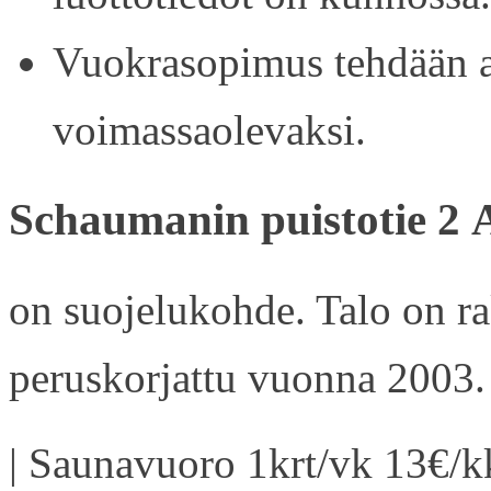
Vuokrasopimus tehdään ain
voimassaolevaksi.
Schaumanin puistotie 2 
on suojelukohde. Talo on r
peruskorjattu vuonna 2003.
| Saunavuoro 1krt/vk 13€/kk