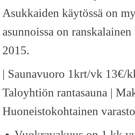
Asukkaiden käytössä on my
asunnoissa on ranskalainen 
2015.
| Saunavuoro 1krt/vk 13€/kk
Taloyhtiön rantasauna | Ma
Huoneistokohtainen varasto 
Vuokravakuus on 1 kk vu