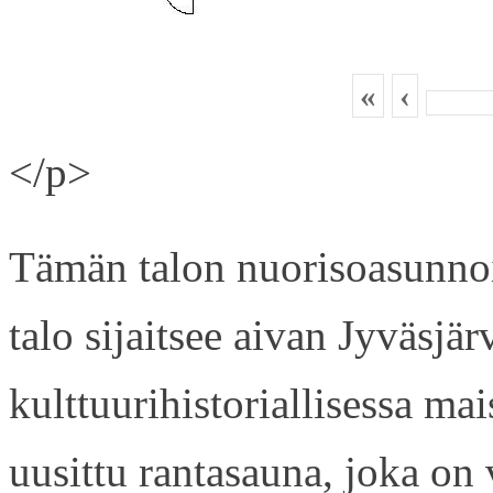
«
‹
</p>
Tämän talon nuorisoasunnois
talo sijaitsee aivan Jyväsjä
kulttuurihistoriallisessa ma
uusittu rantasauna, joka on