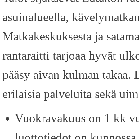
asuinalueella, kävelymatkan
Matkakeskuksesta ja satama
rantaraitti tarjoaa hyvät ul
pääsy aivan kulman takaa. L
erilaisia palveluita sekä uim
Vuokravakuus on 1 kk vu
luottotiedot on kunnossa.